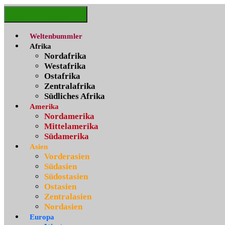
Zum
Weltenbummler
Inhalt
Menü
Schließen
springen
Weltenbummler
Afrika
Nordafrika
Westafrika
Ostafrika
Zentralafrika
Südliches Afrika
Amerika
Nordamerika
Mittelamerika
Südamerika
Asien
Vorderasien
Südasien
Südostasien
Ostasien
Zentralasien
Nordasien
Europa