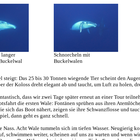
 langer
Schnorcheln mit
 Buckelwal
Buckelwalen
l steigt: Das 25 bis 30 Tonnen wiegende Tier scheint den Auge
r der Koloss dreht elegant ab und taucht, um Luft zu holen, dre
ntastisch, dass wir zwei Tage später erneut an einer Tour teiln
tsfahrt die ersten Wale: Fontänen sprühen aus ihren Atemlöche
e sich das Boot nähert, zeigen sie ihre Schwanzflosse und tauc
iel, dann geht es ganz schnell.
le Nass. Acht Wale tummeln sich im tiefen Wasser. Neugierig k
uf, schwimmen weiter, scheinen auf uns zu warten und wenn wir