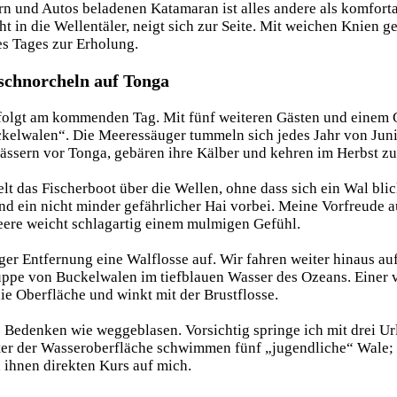
n und Autos beladenen Katamaran ist alles andere als komfortab
ht in die Wellentäler, neigt sich zur Seite. Mit weichen Knien 
es Tages zur Erholung.
schnorcheln auf Tonga
 folgt am kommenden Tag. Mit fünf weiteren Gästen und einem G
kelwalen“. Die Meeressäuger tummeln sich jedes Jahr von Jun
ssern vor Tonga, gebären ihre Kälber und kehren im Herbst zur
t das Fischerboot über die Wellen, ohne dass sich ein Wal bli
nd ein nicht minder gefährlicher Hai vorbei. Meine Vorfreude 
eere weicht schlagartig einem mulmigen Gefühl.
iger Entfernung eine Walflosse auf. Wir fahren weiter hinaus au
uppe von Buckelwalen im tiefblauen Wasser des Ozeans. Einer v
e Oberfläche und winkt mit der Brustflosse.
e Bedenken wie weggeblasen. Vorsichtig springe ich mit drei Ur
ter der Wasseroberfläche schwimmen fünf „jugendliche“ Wale;
 ihnen direkten Kurs auf mich.