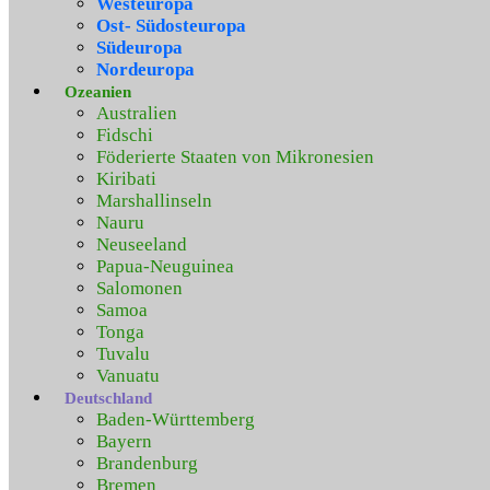
Westeuropa
Ost- Südosteuropa
Südeuropa
Nordeuropa
Ozeanien
Australien
Fidschi
Föderierte Staaten von Mikronesien
Kiribati
Marshallinseln
Nauru
Neuseeland
Papua-Neuguinea
Salomonen
Samoa
Tonga
Tuvalu
Vanuatu
Deutschland
Baden-Württemberg
Bayern
Brandenburg
Bremen