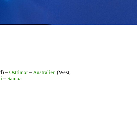
d) –
Osttimor
–
Australien
(West,
ti
–
Samoa