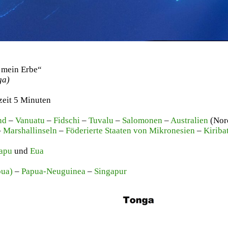
 mein Erbe“
ga)
zeit 5 Minuten
nd
–
Vanuatu
–
Fidschi
–
Tuvalu
–
Salomonen
–
Australien
(Nor
–
Marshallinseln
–
Föderierte Staaten von Mikronesien
–
Kiriba
tapu
und
Eua
pua)
–
Papua-Neuguinea
–
Singapur