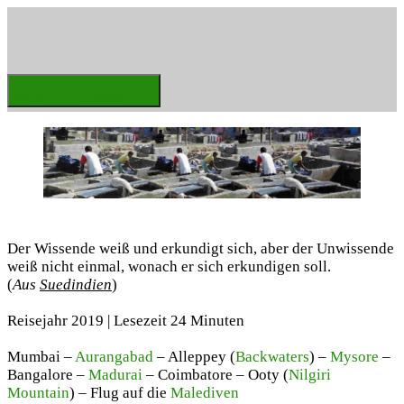
Zum
Inhalt
springen
Weltenbummler
Menü
Schließen
Der Wissende weiß und erkundigt sich, aber der Unwissende
weiß nicht einmal, wonach er sich erkundigen soll.
(
Aus
Suedindien
)
Reisejahr 2019 | Lesezeit 24 Minuten
Mumbai –
Aurangabad
– Alleppey (
Backwaters
) –
Mysore
–
Bangalore –
Madurai
– Coimbatore – Ooty (
Nilgiri
Mountain
) – Flug auf die
Malediven