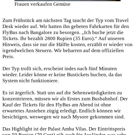
Frauen verkaufen Gemüse
Zum Frühstück am nächsten Tag taucht der Typ vom Travel
Desk wieder auf. Wir hatten ihn gebeten Fahrkarten für den
FlyBus nach Bangalore zu besorgen. „Ich buche jetzt die
Tickets. Ihr bezahlt 2800 Rupien (35 Euro).“ Auf unseren
Hinweis, dass sie nur die Hälfte kosten, erzählt er wieder von
irgendwelchen Steuern. Wir beharren auf dem offiziellen
Preis.
Der Typ trollt sich, erscheint indes nach fünf Minuten
wieder. Leider könne er keine Bustickets buchen, da das
System nicht funktioniere.
Es ist ärgerlich. Statt uns auf die Sehenswürdigkeiten zu
konzentrieren, müssen wir als Erstes zum Busbahnhof. Der
Kauf der Tickets für den FlyBus am Abend ist ohne
erwartetes Anstehen zügig erledigt. Endlich können wir
besichtigen, weswegen wir nach Mysore gekommen sind.
Das Highlight ist der Palast Amba Vilas. Der Eintrittspreis
von 50 Rupien (70 Cent) gilt auch für Ausländer, was sehr