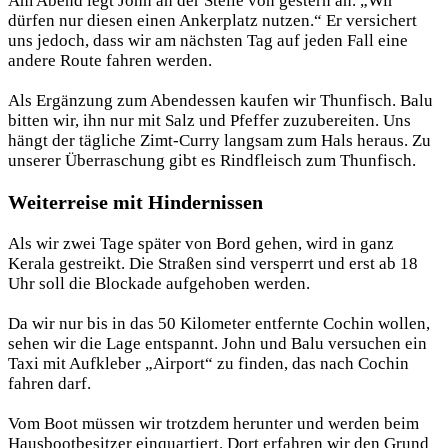
Am Abend legt John an der Stelle von gestern an. „Wir
dürfen nur diesen einen Ankerplatz nutzen.“ Er versichert
uns jedoch, dass wir am nächsten Tag auf jeden Fall eine
andere Route fahren werden.
Als Ergänzung zum Abendessen kaufen wir Thunfisch. Balu
bitten wir, ihn nur mit Salz und Pfeffer zuzubereiten. Uns
hängt der tägliche Zimt-Curry langsam zum Hals heraus. Zu
unserer Überraschung gibt es Rindfleisch zum Thunfisch.
Weiterreise mit Hindernissen
Als wir zwei Tage später von Bord gehen, wird in ganz
Kerala gestreikt. Die Straßen sind versperrt und erst ab 18
Uhr soll die Blockade aufgehoben werden.
Da wir nur bis in das 50 Kilometer entfernte Cochin wollen,
sehen wir die Lage entspannt. John und Balu versuchen ein
Taxi mit Aufkleber „Airport“ zu finden, das nach Cochin
fahren darf.
Vom Boot müssen wir trotzdem herunter und werden beim
Hausbootbesitzer einquartiert. Dort erfahren wir den Grund