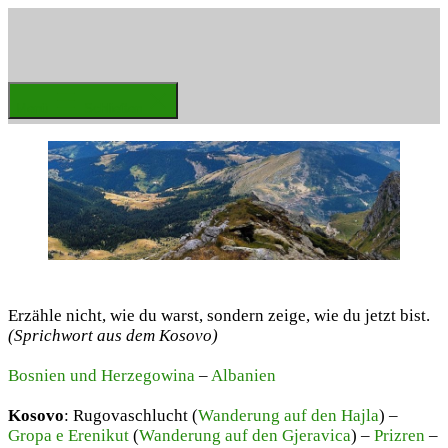
Zum
Inhalt
springen
Weltenbummler
Menü
Schließen
Erzähle nicht, wie du warst, sondern zeige, wie du jetzt bist.
(Sprichwort aus dem Kosovo)
Bosnien und Herzegowina
–
Albanien
Kosovo
: Rugovaschlucht (
Wanderung auf den Hajla
) –
Gropa e Erenikut
(
Wanderung auf den Gjeravica
) –
Prizren
–