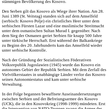
stämmigen Bevölkerung des Kosovo.
Den Serben gilt das Kosovo als Wiege ihrer Nation. Am 28.
Juni 1389 (St. Veitstag) standen sich auf dem Amselfeld
(serbisch: Kosovo Polje) ein christliches Heer unter dem
serbischen Fürsten Lazar und eine muslimische Streitmacht
unter dem osmanischen Sultan Murad I. gegenüber. Nach
dem Sieg der Osmanen geriet Serbien für knapp 500 Jahre
unter türkische Herrschaft. Erst während der Balkankriege
zu Beginn des 20. Jahrhunderts kam das Amselfeld wieder
unter serbische Kontrolle.
Nach der Gründung der Sozialistischen Föderativen
Volksrepublik Jugoslawien (1945) wurde das Kosovo ein
autonomes Gebiet der Republik Serbien. Mit dem Zerfall des
Vielvölkerstaates in unabhängige Länder verlor das Kosovo
seinen Autonomiestatus und kam unter serbische
Verwaltung.
In der Folge begannen bewaffnete Auseinandersetzungen
zwischen Serbien und der Befreiungsarmee des Kosovo
(UCK), die in den Kosovokrieg (1998-1999) mündeten. Erst
die Intervention von NATO-Truppen zwang die Armee des