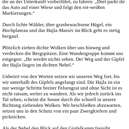
die an der Unterkunft vorbeiführt, zu fahren: „Dort parkt ihr
das Auto auf einer Wiese und folgt den rot-weißen
Markierungen.“
Durch lichte Wälder, über grasbewachsene Hügel, ein
Hochplateau und das Hajla-Massiv im Blick geht es stetig
bergauf.
Plötzlich ziehen dichte Wolken über uns hinweg und
verdecken die Bergspitzen. Eine Wandergruppe kommt uns
entgegen: „Ihr werdet nichts sehen. Der Weg und der Gipfel
der Hajla liegen im dichten Nebel.“
Unbeirrt von den Worten setzen wir unseren Weg fort, bis
wir unterhalb des Gipfels angelangt sind. Die Hajla ist ein
nur wenige Schritte breiter Felsengrat und ohne Sicht ist es
nicht ratsam, weiter zu wandern. Als wir jedoch zurück ins
Tal sehen, scheint die Sonne durch die schnell in unsere
Richtung ziehenden Wolken. Wir beschließen abzuwarten,
setzen uns in den Schutz von ein paar Zwergkiefern und
picknicken.
Als der Nebel den Blick auf den Gipfelkamm freigibt,