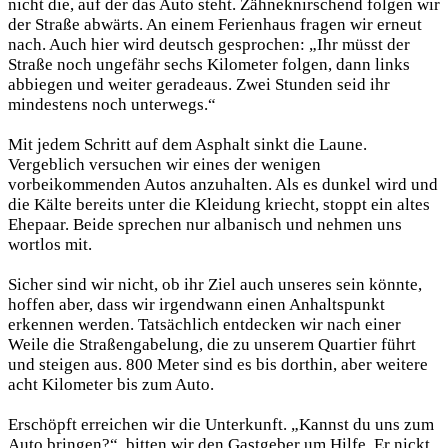
nicht die, auf der das Auto steht. Zähneknirschend folgen wir
der Straße abwärts. An einem Ferienhaus fragen wir erneut
nach. Auch hier wird deutsch gesprochen: „Ihr müsst der
Straße noch ungefähr sechs Kilometer folgen, dann links
abbiegen und weiter geradeaus. Zwei Stunden seid ihr
mindestens noch unterwegs.“
Mit jedem Schritt auf dem Asphalt sinkt die Laune.
Vergeblich versuchen wir eines der wenigen
vorbeikommenden Autos anzuhalten. Als es dunkel wird und
die Kälte bereits unter die Kleidung kriecht, stoppt ein altes
Ehepaar. Beide sprechen nur albanisch und nehmen uns
wortlos mit.
Sicher sind wir nicht, ob ihr Ziel auch unseres sein könnte,
hoffen aber, dass wir irgendwann einen Anhaltspunkt
erkennen werden. Tatsächlich entdecken wir nach einer
Weile die Straßengabelung, die zu unserem Quartier führt
und steigen aus. 800 Meter sind es bis dorthin, aber weitere
acht Kilometer bis zum Auto.
Erschöpft erreichen wir die Unterkunft. „Kannst du uns zum
Auto bringen?“, bitten wir den Gastgeber um Hilfe. Er nickt