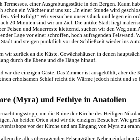
ch Termessos, einer Ausgrabungsstätte in den Bergen. Kaum hab
h schon ein Wächter auf uns zu: „In einer Stunde wird geschlo
fen. Viel Erfolg!“ Wir versuchen unser Glück und legen ein or
ch 20 Minuten sind wir am Ziel. Die antike Stadt liegt maleris
ber Felsen und Mauerreste kletternd, suchen wir den Weg zum A
kender Lage vor einer schroffen, hoch aufragenden Felswand. Wi
Stadt und steigen pünktlich vor der Schließzeit wieder ins Auto
n wir zurück an die Küste. Gewächshäuser, in denen hauptsäc
rlang durch die Ebene und die Hänge hinauf.
d wir die einzigen Gäste. Das Zimmer ist ausgekühlt, aber die 
einen erholsamen Schlaf reicht die Wärme jedoch nicht und so 
re (Myra) und Fethiye in Anatolien
ernachtungsstopp, um die Ruine der Kirche des Heiligen Nikolau
igen. An beiden Orten sind wir die einzigen Besucher. Wie gro
Souvenirshops vor der Kirche und am Eingang von Myra zu erahn
r allem die alles überragenden Felsengräber. Neben einfachen