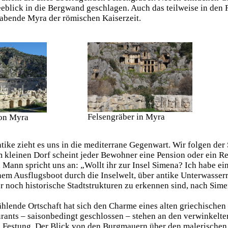
eblick in die Bergwand geschlagen. Auch das teilweise in den 
habende Myra der römischen Kaiserzeit.
Felsengräber in Myra
on Myra
ike zieht es uns in die mediterrane Gegenwart. Wir folgen der 
 kleinen Dorf scheint jeder Bewohner eine Pension oder ein Res
n Mann spricht uns an: „Wollt ihr zur Insel Simena? Ich habe ei
inem Ausflugsboot durch die Inselwelt, über antike Unterwasser
er noch historische Stadtstrukturen zu erkennen sind, nach Sime
lende Ortschaft hat sich den Charme eines alten griechischen 
ants – saisonbedingt geschlossen – stehen an den verwinkelten
 Festung. Der Blick von den Burgmauern über den malerischen O