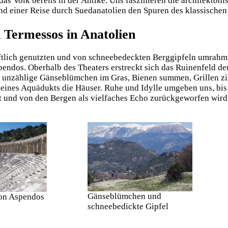
das Volk bereits in der Antike. Uns faszinieren die architekto
nd einer Reise durch Suedanatolien den Spuren des klassischen
 Termessos in Anatolien
aftlich genutzten und von schneebedeckten Berggipfeln umrahmt
endos. Oberhalb des Theaters erstreckt sich das Ruinenfeld de
unzählige Gänseblümchen im Gras, Bienen summen, Grillen zir
 eines Aquädukts die Häuser. Ruhe und Idylle umgeben uns, bis
lt und von den Bergen als vielfaches Echo zurückgeworfen wird
Gänseblümchen und
on Aspendos
schneebedickte Gipfel