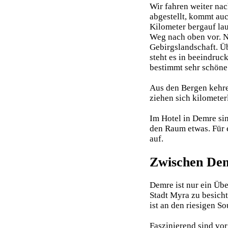
Wir fahren weiter na
abgestellt, kommt auc
Kilometer bergauf lau
Weg nach oben vor. Na
Gebirgslandschaft. Ü
steht es in beeindruc
bestimmt sehr schöne 
Aus den Bergen kehre
ziehen sich kilomete
Im Hotel in Demre sin
den Raum etwas. Für 
auf.
Zwischen Dem
Demre ist nur ein Üb
Stadt Myra zu besicht
ist an den riesigen 
Faszinierend sind vo