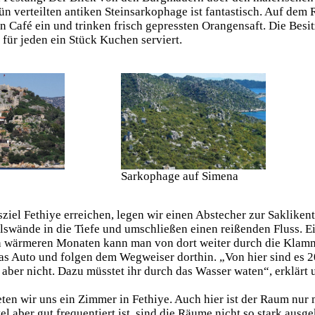
ün verteilten antiken Steinsarkophage ist fantastisch. Auf de
n Café ein und trinken frisch gepressten Orangensaft. Die Besitz
 für jeden ein Stück Kuchen serviert.
Sarkophage auf Simena
ziel Fethiye erreichen, legen wir einen Abstecher zur Saklikent
lswände in die Tiefe und umschließen einen reißenden Fluss. Ei
n wärmeren Monaten kann man von dort weiter durch die Klamm
as Auto und folgen dem Wegweiser dorthin. „Von hier sind es 2
 aber nicht. Dazu müsstet ihr durch das Wasser waten“, erklärt 
en wir uns ein Zimmer in Fethiye. Auch hier ist der Raum nur 
el aber gut frequentiert ist, sind die Räume nicht so stark ausg