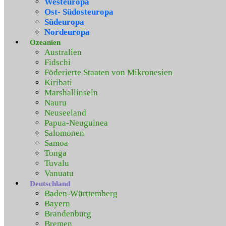
Westeuropa
Ost- Südosteuropa
Südeuropa
Nordeuropa
Ozeanien
Australien
Fidschi
Föderierte Staaten von Mikronesien
Kiribati
Marshallinseln
Nauru
Neuseeland
Papua-Neuguinea
Salomonen
Samoa
Tonga
Tuvalu
Vanuatu
Deutschland
Baden-Württemberg
Bayern
Brandenburg
Bremen