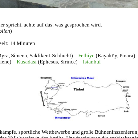
der spricht, achte auf das, was gesprochen wird.
olien
)
zeit: 14 Minuten
yra, Simena, Saklikent-Schlucht) –
Fethiye
(Kayaköy, Pinara)
riene) –
Kusadasi
(Ephesus, Sirince) –
Istanbul
rkämpfe, sportliche Wettbewerbe und große Bühneninszenierung