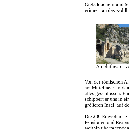
Giebeldächern und Se
erinnert an das wohl
Amphitheater v
Von der römischen Ant
am Mittelmeer. In dem
alles geschlossen. Ei
schippert er uns in e
größeren Insel, auf d
Die 200 Einwohner zäh
Pensionen und Restaur
weithin überragenden