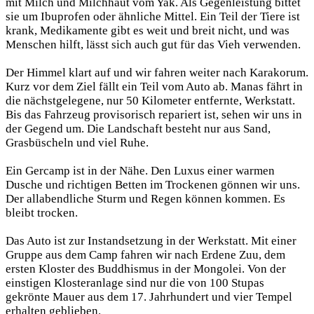
mit Milch und Milchhaut vom Yak. Als Gegenleistung bittet
sie um Ibuprofen oder ähnliche Mittel. Ein Teil der Tiere ist
krank, Medikamente gibt es weit und breit nicht, und was
Menschen hilft, lässt sich auch gut für das Vieh verwenden.
Der Himmel klart auf und wir fahren weiter nach Karakorum.
Kurz vor dem Ziel fällt ein Teil vom Auto ab. Manas fährt in
die nächstgelegene, nur 50 Kilometer entfernte, Werkstatt.
Bis das Fahrzeug provisorisch repariert ist, sehen wir uns in
der Gegend um. Die Landschaft besteht nur aus Sand,
Grasbüscheln und viel Ruhe.
Ein Gercamp ist in der Nähe. Den Luxus einer warmen
Dusche und richtigen Betten im Trockenen gönnen wir uns.
Der allabendliche Sturm und Regen können kommen. Es
bleibt trocken.
Das Auto ist zur Instandsetzung in der Werkstatt. Mit einer
Gruppe aus dem Camp fahren wir nach Erdene Zuu, dem
ersten Kloster des Buddhismus in der Mongolei. Von der
einstigen Klosteranlage sind nur die von 100 Stupas
gekrönte Mauer aus dem 17. Jahrhundert und vier Tempel
erhalten geblieben.