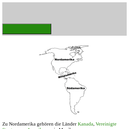
Zum
Inhalt
springen
Weltenbummler
Menü
Schließen
Zu Nordamerika gehören die Länder
Kanada
,
Vereinigte