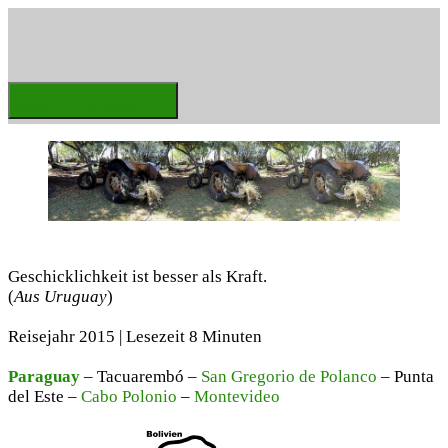
Zum
Inhalt
springen
Weltenbummler
Menü
Schließen
Geschicklichkeit ist besser als Kraft.
(
Aus Uruguay
)
Reisejahr 2015 | Lesezeit 8 Minuten
Paraguay
– Tacuarembó –
San Gregorio de Polanco
– Punta
del Este –
Cabo Polonio
–
Montevideo