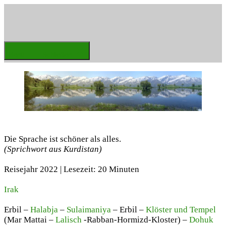
Zum
Inhalt
springen
Weltenbummler
Menü
Schließen
Die Sprache ist schöner als alles.
(Sprichwort aus Kurdistan)
Reisejahr 2022 | Lesezeit: 20 Minuten
Irak
Erbil –
Halabja
–
Sulaimaniya
– Erbil –
Klöster und Tempel
(Mar Mattai –
Lalisch
-Rabban-Hormizd-Kloster) –
Dohuk