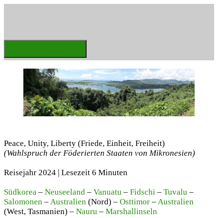
Zum
Inhalt
springen
Weltenbummler
Menü
Schließen
Peace, Unity, Liberty (Friede, Einheit, Freiheit)
(Wahlspruch der Föderierten Staaten von Mikronesien)
Reisejahr 2024 | Lesezeit 6 Minuten
Südkorea
–
Neuseeland
–
Vanuatu
–
Fidschi
–
Tuvalu
–
Salomonen
–
Australien
(Nord) –
Osttimor
–
Australien
(West, Tasmanien) –
Nauru
–
Marshallinseln