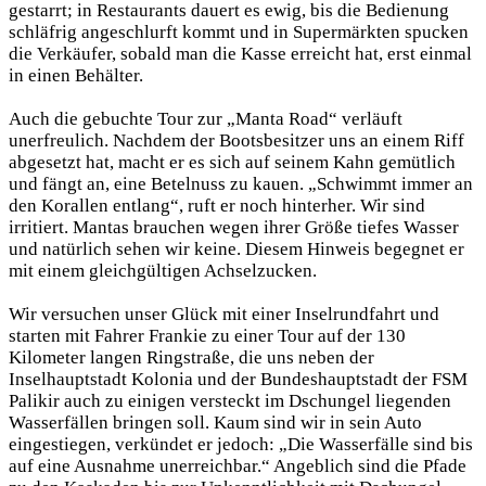
gestarrt; in Restaurants dauert es ewig, bis die Bedienung
schläfrig angeschlurft kommt und in Supermärkten spucken
die Verkäufer, sobald man die Kasse erreicht hat, erst einmal
in einen Behälter.
Auch die gebuchte Tour zur „Manta Road“ verläuft
unerfreulich. Nachdem der Bootsbesitzer uns an einem Riff
abgesetzt hat, macht er es sich auf seinem Kahn gemütlich
und fängt an, eine Betelnuss zu kauen. „Schwimmt immer an
den Korallen entlang“, ruft er noch hinterher. Wir sind
irritiert. Mantas brauchen wegen ihrer Größe tiefes Wasser
und natürlich sehen wir keine. Diesem Hinweis begegnet er
mit einem gleichgültigen Achselzucken.
Wir versuchen unser Glück mit einer Inselrundfahrt und
starten mit Fahrer Frankie zu einer Tour auf der 130
Kilometer langen Ringstraße, die uns neben der
Inselhauptstadt Kolonia und der Bundeshauptstadt der FSM
Palikir auch zu einigen versteckt im Dschungel liegenden
Wasserfällen bringen soll. Kaum sind wir in sein Auto
eingestiegen, verkündet er jedoch: „Die Wasserfälle sind bis
auf eine Ausnahme unerreichbar.“ Angeblich sind die Pfade