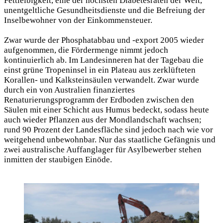
Fettleibigkeit, eine der höchsten Diabetesraten der Welt,
unentgeltliche Gesundheitsdienste und die Befreiung der
Inselbewohner von der Einkommensteuer.
Zwar wurde der Phosphatabbau und -export 2005 wieder
aufgenommen, die Fördermenge nimmt jedoch
kontinuierlich ab. Im Landesinneren hat der Tagebau die
einst grüne Tropeninsel in ein Plateau aus zerklüfteten
Korallen- und Kalksteinsäulen verwandelt. Zwar wurde
durch ein von Australien finanziertes
Renaturierungsprogramm der Erdboden zwischen den
Säulen mit einer Schicht aus Humus bedeckt, sodass heute
auch wieder Pflanzen aus der Mondlandschaft wachsen;
rund 90 Prozent der Landesfläche sind jedoch nach wie vor
weitgehend unbewohnbar. Nur das staatliche Gefängnis und
zwei australische Auffanglager für Asylbewerber stehen
inmitten der staubigen Einöde.