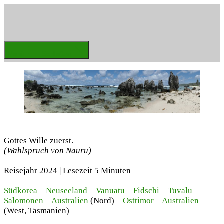
Zum
Inhalt
springen
Weltenbummler
Menü
Schließen
Gottes Wille zuerst.
(Wahlspruch von Nauru)
Reisejahr 2024 | Lesezeit 5 Minuten
Südkorea
–
Neuseeland
–
Vanuatu
–
Fidschi
–
Tuvalu
–
Salomonen
–
Australien
(Nord) –
Osttimor
–
Australien
(West, Tasmanien)