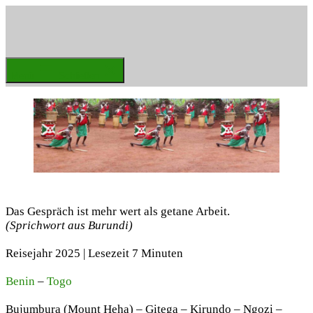
Zum
Inhalt
springen
Weltenbummler
Menü
Schließen
Das Gespräch ist mehr wert als getane Arbeit.
(Sprichwort aus Burundi)
Reisejahr 2025 | Lesezeit 7 Minuten
Benin
–
Togo
Bujumbura (Mount Heha) – Gitega – Kirundo – Ngozi –