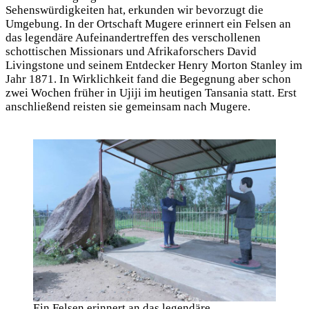
Sehenswürdigkeiten hat, erkunden wir bevorzugt die
Umgebung. In der Ortschaft Mugere erinnert ein Felsen an
das legendäre Aufeinandertreffen des verschollenen
schottischen Missionars und Afrikaforschers David
Livingstone und seinem Entdecker Henry Morton Stanley im
Jahr 1871. In Wirklichkeit fand die Begegnung aber schon
zwei Wochen früher in Ujiji im heutigen Tansania statt. Erst
anschließend reisten sie gemeinsam nach Mugere.
Ein Felsen erinnert an das legendäre