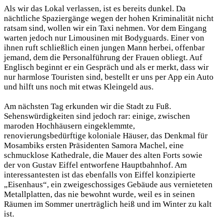
Als wir das Lokal verlassen, ist es bereits dunkel. Da
nächtliche Spaziergänge wegen der hohen Kriminalität nicht
ratsam sind, wollen wir ein Taxi nehmen. Vor dem Eingang
warten jedoch nur Limousinen mit Bodyguards. Einer von
ihnen ruft schließlich einen jungen Mann herbei, offenbar
jemand, dem die Personalführung der Frauen obliegt. Auf
Englisch beginnt er ein Gespräch und als er merkt, dass wir
nur harmlose Touristen sind, bestellt er uns per App ein Auto
und hilft uns noch mit etwas Kleingeld aus.
Am nächsten Tag erkunden wir die Stadt zu Fuß.
Sehenswürdigkeiten sind jedoch rar: einige, zwischen
maroden Hochhäusern eingeklemmte,
renovierungsbedürftige koloniale Häuser, das Denkmal für
Mosambiks ersten Präsidenten Samora Machel, eine
schmucklose Kathedrale, die Mauer des alten Forts sowie
der von Gustav Eiffel entworfene Hauptbahnhof. Am
interessantesten ist das ebenfalls von Eiffel konzipierte
„Eisenhaus“, ein zweigeschossiges Gebäude aus vernieteten
Metallplatten, das nie bewohnt wurde, weil es in seinen
Räumen im Sommer unerträglich heiß und im Winter zu kalt
ist.