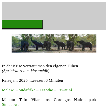
Zum
Inhalt
springen
Weltenbummler
Menü
Schließen
In der Krise vertraut man den eigenen Füßen.
(Sprichwort aus Mosambik)
Reisejahr 2025 | Lesezeit 6 Minuten
Malawi
–
Südafrika
–
Lesotho
–
Eswatini
Maputo – Tofo – Vilanculos – Gorongosa-Nationalpark –
Simbabwe